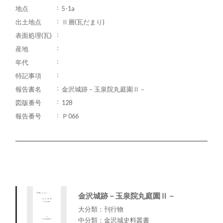
地点
5-1a
出土地点
Ⅱ層(瓦だまり)
表面処理(瓦)
産地
年代
特記事項
報告書名
金沢城跡－玉泉院丸庭園Ⅱ－
図版番号
128
報告番号
Ｐ066
金沢城跡－玉泉院丸庭園Ⅱ－
大分類：刊行物
中分類：金沢城史料叢書