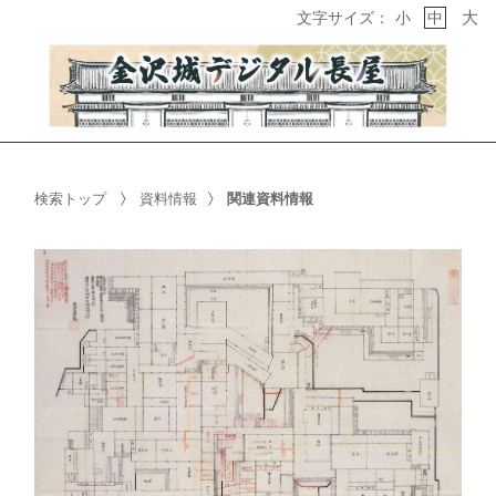
大
文字サイズ：
小
中
検索トップ
資料情報
関連資料情報