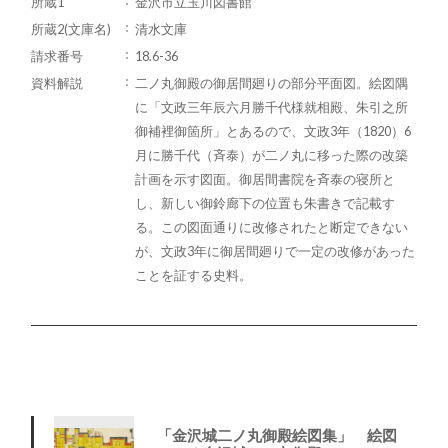
所蔵1
金沢市立玉川図書館
所蔵2(文庫名)
清水文庫
請求番号
18.6-36
資料解説
二ノ丸御殿の御居間廻りの部分平面図。絵図隅
に「文政三年辰六月勝千代様就相殿、朱引之所
御補裡御箇所」とあるので、文政3年（1820）6
月に勝千代（斉泰）が二ノ丸に移った際の改築
計画を示す図面。御居間書院を斉泰の寝所と
し、新しい御鈴廊下の位置も朱書きで記載す
る。この図面通りに改修されたと断定できない
が、文政3年に御居間廻りで一定の改修があった
ことを証する史料。
「金沢城二ノ丸御殿絵図集」 絵図