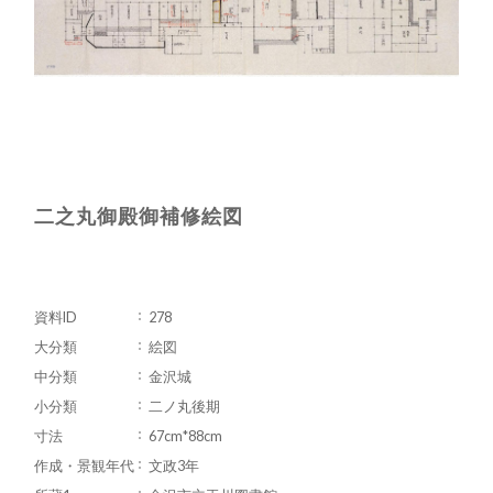
二之丸御殿御補修絵図
資料ID
278
大分類
絵図
中分類
金沢城
小分類
二ノ丸後期
寸法
67cm*88cm
作成・景観年代
文政3年