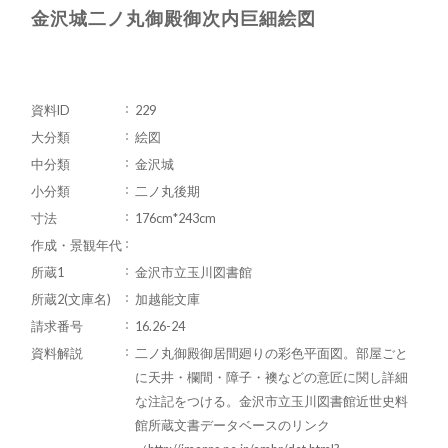
金沢城二ノ丸御殿御次内巨細絵図
資料ID
229
大分類
絵図
中分類
金沢城
小分類
二ノ丸後期
寸法
176cm*243cm
作成・景観年代
所蔵1
金沢市立玉川図書館
所蔵2(文庫名)
加越能文庫
請求番号
16.26-24
資料解説
二ノ丸御殿御居間廻りの彩色平面図。部屋ごと
に天井・欄間・障子・襖などの意匠に関し詳細
な注記をつける。金沢市立玉川図書館近世史料
館所蔵文書データベースのリンク