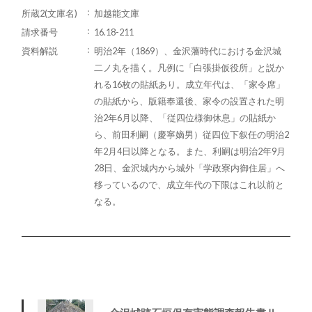
所蔵2(文庫名)
加越能文庫
請求番号
16.18-211
資料解説
明治2年（1869）、金沢藩時代における金沢城
二ノ丸を描く。凡例に「白張掛仮役所」と説か
れる16枚の貼紙あり。成立年代は、「家令席」
の貼紙から、版籍奉還後、家令の設置された明
治2年6月以降、「従四位様御休息」の貼紙か
ら、前田利嗣（慶寧嫡男）従四位下叙任の明治2
年2月4日以降となる。また、利嗣は明治2年9月
28日、金沢城内から城外「学政寮内御住居」へ
移っているので、成立年代の下限はこれ以前と
なる。