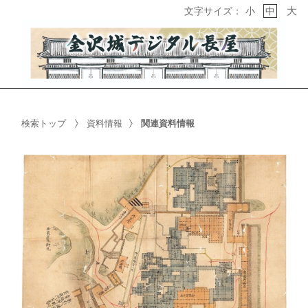
大
文字サイズ：
小
中
検索トップ
資料情報
関連資料情報