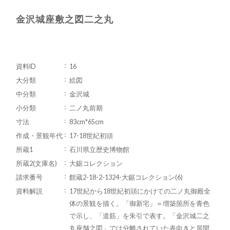
金沢城座敷之図二之丸
資料ID
16
大分類
絵図
中分類
金沢城
小分類
二ノ丸前期
寸法
83cm*65cm
作成・景観年代
17-18世紀初頭
所蔵1
石川県立歴史博物館
所蔵2(文庫名)
大鋸コレクション
請求番号
館蔵2-18-2-1324-大鋸コレクション(6)
資料解説
17世紀から18世紀初頭にかけての二ノ丸御殿全
体の景観を描く。「御新宅」＝増築箇所を青色
で示し、「道筋」を朱引で表す。「金沢城二之
丸座舗之図」では分離されていた表向きと居間