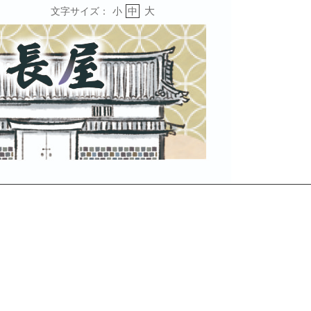
大
文字サイズ：
小
中