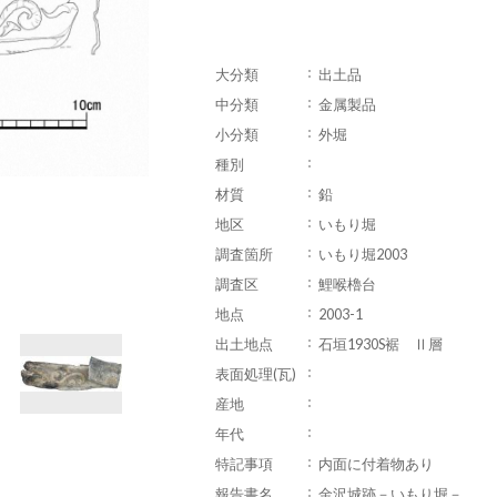
大分類
出土品
中分類
金属製品
小分類
外堀
種別
材質
鉛
地区
いもり堀
調査箇所
いもり堀2003
調査区
鯉喉櫓台
地点
2003-1
出土地点
石垣1930S裾 Ⅱ層
表面処理(瓦)
産地
年代
特記事項
内面に付着物あり
報告書名
金沢城跡－いもり堀－