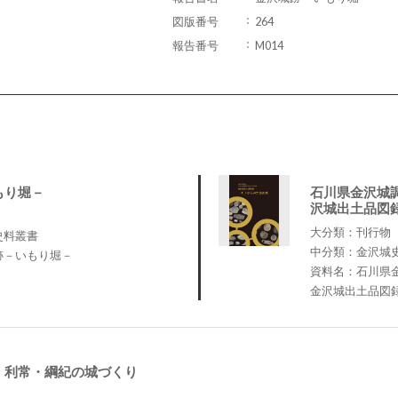
図版番号
264
報告番号
M014
もり堀－
石川県金沢城
沢城出土品図
大分類：刊行物
史料叢書
中分類：金沢城
跡－いもり堀－
資料名：石川県
金沢城出土品図
 利常・綱紀の城づくり