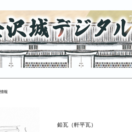
情報
鉛瓦（軒平瓦）