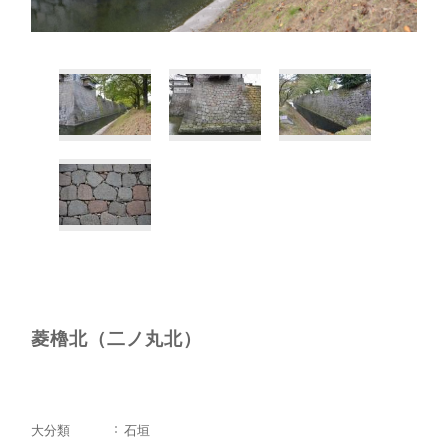
菱櫓北（二ノ丸北）
大分類
石垣