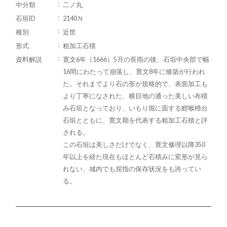
中分類
二ノ丸
石垣ID
2140Ｎ
種別
近世
形式
粗加工石積
資料解説
寛文6年（1666）5月の長雨の後、石垣中央部で幅
16間にわたって崩落し、寛文8年に修築が行われ
た。それまでより石の形が規格的で、表面加工も
より丁寧になされた、横目地の通った美しい布積
み石垣となっており、いもり堀に面する鯉喉櫓台
石垣とともに、寛文期を代表する粗加工石積と評
される。
この石垣は美しさだけでなく、寛文修理以降350
年以上を経た現在もほとんど石積みに変形が見ら
れない、城内でも屈指の保存状況をも誇ってい
る。