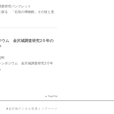
調査研究パンフレット
を探る 「石垣の博物館」その技と意
ウム 金沢城調査研究2 0 年の
ら
資料
ンポジウム 金沢城調査研究2 0 年
ら
PageTop
金沢城デジタル長屋トップページ