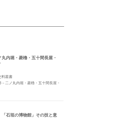
ノ丸内堀・菱櫓・五十間長屋・
－
史料叢書
跡－二ノ丸内堀・菱櫓・五十間長屋・
 「石垣の博物館」その技と意