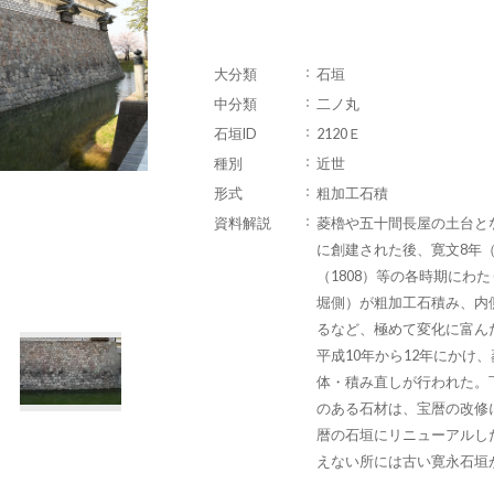
大分類
石垣
中分類
二ノ丸
石垣ID
2120Ｅ
種別
近世
形式
粗加工石積
資料解説
菱櫓や五十間長屋の土台とな
に創建された後、寛文8年（1
（1808）等の各時期にわ
堀側）が粗加工石積み、内
るなど、極めて変化に富ん
平成10年から12年にかけ
体・積み直しが行われた。
のある石材は、宝暦の改修
暦の石垣にリニューアルし
えない所には古い寛永石垣