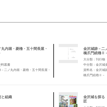
ノ丸内堀・菱櫓・五十間長屋・
金沢城跡－二
－
橋爪門続櫓Ⅱ
大分類：刊行物
史料叢書
中分類：金沢城
跡－二ノ丸内堀・菱櫓・五十間長屋・
資料名：金沢城
橋爪門続櫓Ⅱ－
術と組織
金沢城を探る
匠