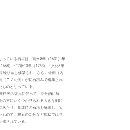
っている石垣は、寛永8年（1631）年
668）・宝暦13年（1763）・文化5年
たり繰り返し修築され、さらに外側（内
側（二ノ丸側）が切石積みで構築され
だものとなっている。
、菱櫓等の復元に伴って、部分的に解
下の方にいくつか見られる大きな刻印
にあたり、創建時の石垣を解体し、宝
たもので、根石の部分など現状では見
が残されている。