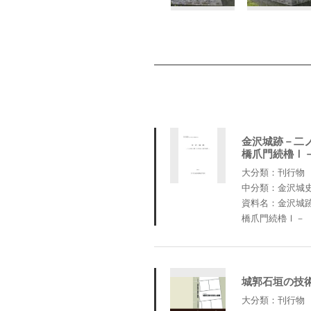
金沢城跡－二
橋爪門続櫓Ⅰ
大分類：刊行物
中分類：金沢城
資料名：金沢城
橋爪門続櫓Ⅰ－
城郭石垣の技
大分類：刊行物