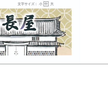
大
文字サイズ：
小
中