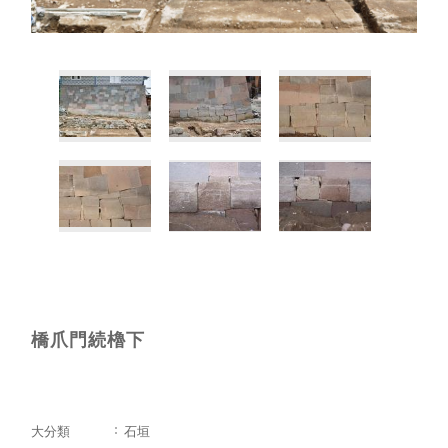
橋爪門続櫓下
大分類
石垣