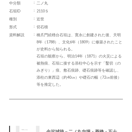
中分類
二ノ丸
石垣ID
2110Ｓ
種別
近世
形式
切石積
資料解説
橋爪門続櫓台石垣は、寛永に創建された後、天明
8年（1788）、文化6年（1809）に修築されたこと
が史料から知られる。
石垣の観察から、明治14年（1871）の火災による
被熱痕、石垣に接する添柱中心を示す「鑿切（の
みぎり）」痕、敷石痕跡、礎石痕跡等を確認し、
添柱の東西辺（約40㎝）や礎石の幅（72㎝前後）
等を推定した。
金沢城跡－二ノ丸内堀・菱櫓・五十