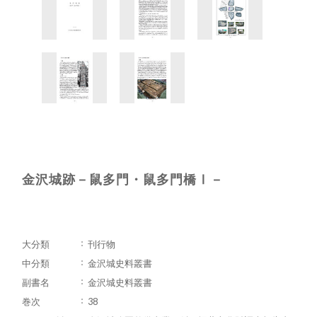
金沢城跡－鼠多門・鼠多門橋Ⅰ－
大分類
刊行物
中分類
金沢城史料叢書
副書名
金沢城史料叢書
巻次
38