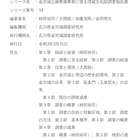
シリーズ名
金沢城公園整備事業に係る埋蔵文化財調査報告書
シリーズ番号
14
編著者名
柿田祐司／大西顕／加藤克郎／金田明大
編集機関
石川県金沢城調査研究所
発行機関名
石川県金沢城調査研究所
発行日
令和2年3月31日
目次
第１章 経緯と経過（柿田祐司）
第１節 調査に至る経緯、第２節 調査の経過
第２章 位置と環境（大西顕）
第１節 金沢城と周辺の歴史的環境、第２節
金沢城の沿革、第３節 鼠多門（玉泉院丸）の沿
革、
第４節 既往の調査成果
第３章 調査の概要（柿田祐司）
第１節 調査の目的と対象区域、第２節 調査
の方法、第３節 基本層序、第４節 調査の概要
第４章 調査の成果
第１節 概要（柿田祐司）、第２節 櫓部の遺