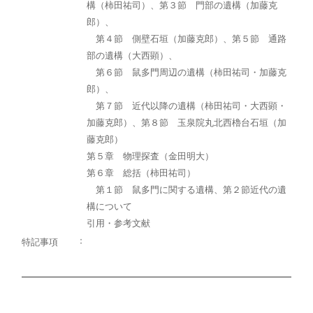
構（柿田祐司）、第３節 門部の遺構（加藤克
郎）、
第４節 側壁石垣（加藤克郎）、第５節 通路
部の遺構（大西顕）、
第６節 鼠多門周辺の遺構（柿田祐司・加藤克
郎）、
第７節 近代以降の遺構（柿田祐司・大西顕・
加藤克郎）、第８節 玉泉院丸北西櫓台石垣（加
藤克郎）
第５章 物理探査（金田明大）
第６章 総括（柿田祐司）
第１節 鼠多門に関する遺構、第２節近代の遺
構について
引用・参考文献
特記事項