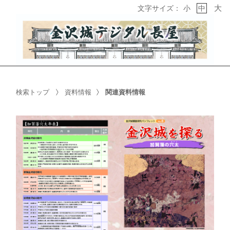
大
文字サイズ：
小
中
検索トップ
資料情報
関連資料情報