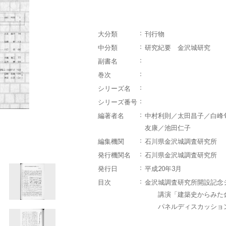
大分類
刊行物
中分類
研究紀要 金沢城研究
副書名
巻次
シリーズ名
シリーズ番号
編著者名
中村利則／太田昌子／白峰
友康／池田仁子
編集機関
石川県金沢城調査研究所
発行機関名
石川県金沢城調査研究所
発行日
平成20年3月
目次
金沢城調査研究所開設記念
講演「建築史からみた金
パネルディスカッショ