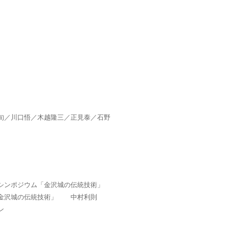
旬／川口悟／木越隆三／正見泰／石野
シンポジウム「金沢城の伝統技術」
沢城の伝統技術」 中村利則
ン