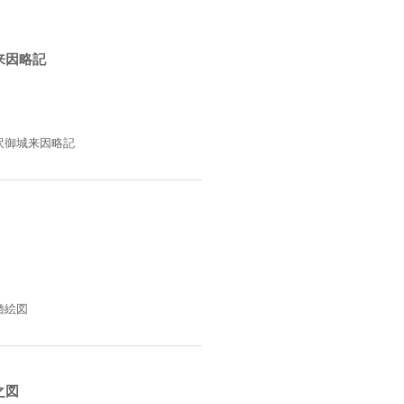
来因略記
沢御城来因略記
櫓絵図
之図