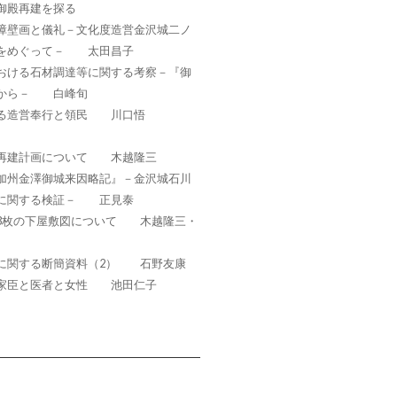
御殿再建を探る
障壁画と儀礼－文化度造営金沢城二ノ
礼をめぐって－ 太田昌子
おける石材調達等に関する考察－『御
析から－ 白峰旬
みる造営奉行と領民 川口悟
の再建計画について 木越隆三
加州金澤御城来因略記』－金沢城石川
料に関する検証－ 正見泰
3枚の下屋敷図について 木越隆三・
に関する断簡資料（2） 石野友康
る家臣と医者と女性 池田仁子