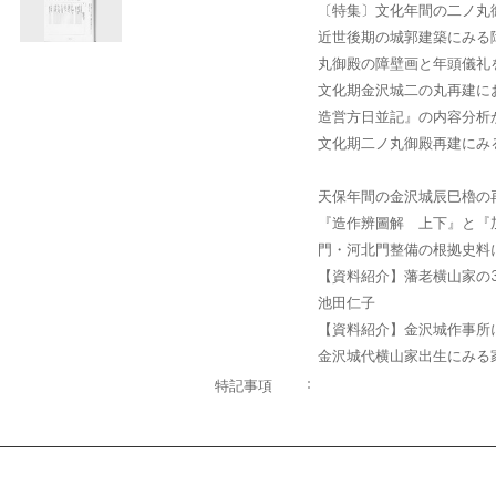
〔特集〕文化年間の二ノ丸
近世後期の城郭建築にみる
丸御殿の障壁画と年頭儀
文化期金沢城二の丸再建に
造営方日並記』の内容分
文化期二ノ丸御殿再建に
天保年間の金沢城辰巳櫓
『造作辨圖解 上下』と『
門・河北門整備の根拠史
【資料紹介】藩老横山家の
池田仁子
【資料紹介】金沢城作事所
金沢城代横山家出生にみ
特記事項