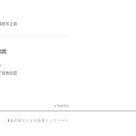
城櫓等之図
絵図
下
下屋敷絵図
PageTop
金沢城デジタル長屋トップページ