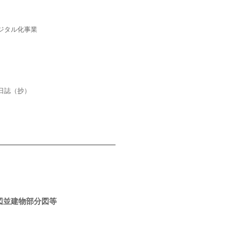
ジタル化事業
日誌（抄）
図並建物部分図等