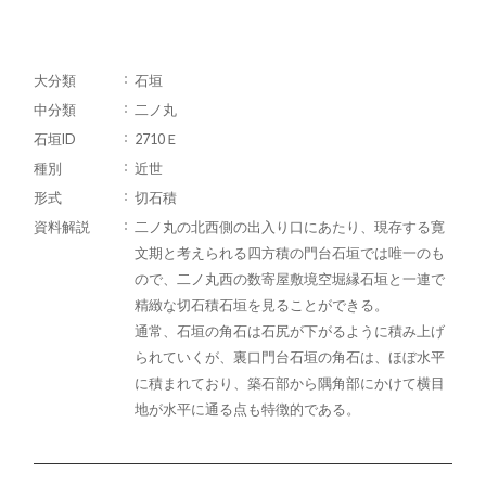
大分類
石垣
中分類
二ノ丸
石垣ID
2710Ｅ
種別
近世
形式
切石積
資料解説
二ノ丸の北西側の出入り口にあたり、現存する寛
文期と考えられる四方積の門台石垣では唯一のも
ので、二ノ丸西の数寄屋敷境空堀縁石垣と一連で
精緻な切石積石垣を見ることができる。
通常、石垣の角石は石尻が下がるように積み上げ
られていくが、裏口門台石垣の角石は、ほぼ水平
に積まれており、築石部から隅角部にかけて横目
地が水平に通る点も特徴的である。