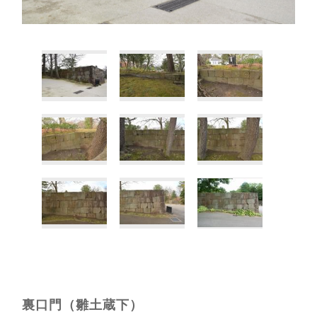
裏口門（雛土蔵下）