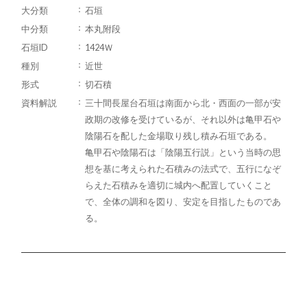
大分類
石垣
中分類
本丸附段
石垣ID
1424Ｗ
種別
近世
形式
切石積
資料解説
三十間長屋台石垣は南面から北・西面の一部が安
政期の改修を受けているが、それ以外は亀甲石や
陰陽石を配した金場取り残し積み石垣である。
亀甲石や陰陽石は「陰陽五行説」という当時の思
想を基に考えられた石積みの法式で、五行になぞ
らえた石積みを適切に城内へ配置していくこと
で、全体の調和を図り、安定を目指したものであ
る。