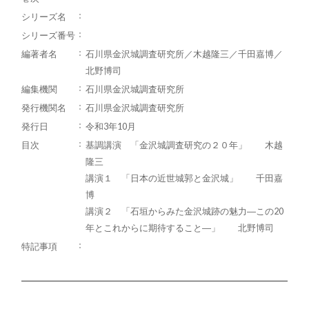
シリーズ名
シリーズ番号
編著者名
石川県金沢城調査研究所／木越隆三／千田嘉博／
北野博司
編集機関
石川県金沢城調査研究所
発行機関名
石川県金沢城調査研究所
発行日
令和3年10月
目次
基調講演 「金沢城調査研究の２０年」 木越
隆三
講演１ 「日本の近世城郭と金沢城」 千田嘉
博
講演２ 「石垣からみた金沢城跡の魅力―この20
年とこれからに期待すること―」 北野博司
特記事項