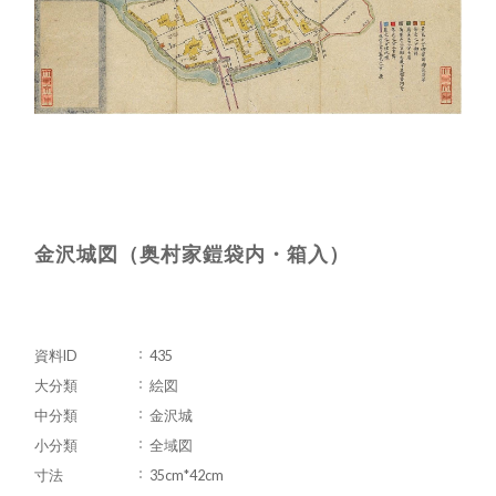
金沢城図（奥村家鎧袋内・箱入）
資料ID
435
大分類
絵図
中分類
金沢城
小分類
全域図
寸法
35cm*42cm