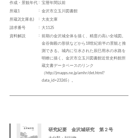
作成・景観年代
宝暦年間以前
所蔵1
金沢市立玉川図書館
所蔵2(文庫名)
大友文庫
請求番号
大1125
資料解説
前期の金沢城全体を描く、精度の高い全域図。
金谷御殿の形状などから18世紀前半の景観と推
測できる。城内に引水された辰巳用水の水路を
明瞭に描く。金沢市立玉川図書館近世史料館所
蔵文書データベースのリンク
（http://jmapps.ne.jp/amhr/det.html?
data_id=23265）。
研究紀要 金沢城研究 第２号
大分類：刊行物