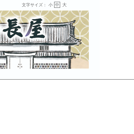
大
文字サイズ：
小
中