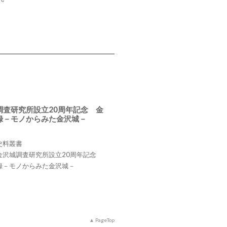
調査研究所設立20周年記念 金
録－モノからみた金沢城－
史料叢書
金沢城調査研究所設立20周年記念
録－モノからみた金沢城－
PageTop