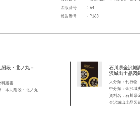
図版番号
64
報告番号
P163
丸附段・北ノ丸－
石川県金沢城
沢城出土品図
大分類：刊行物
史料叢書
中分類：金沢城
跡－本丸附段・北ノ丸－
資料名：石川県
金沢城出土品図