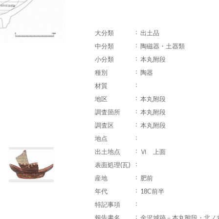
大分類
出土品
中分類
陶磁器・土器類
小分類
本丸附段
種別
陶器
材質
地区
本丸附段
調査箇所
本丸附段
調査区
本丸附段
地点
出土地点
Ⅵ 上面
表面処理(瓦)
産地
肥前
年代
18C前半
特記事項
報告書名
金沢城跡－本丸附段・北ノ