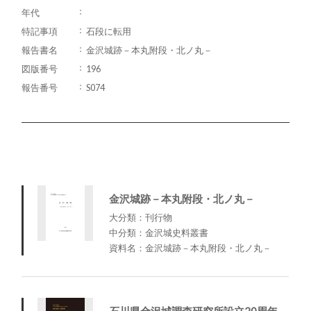
年代
特記事項
石段に転用
報告書名
金沢城跡－本丸附段・北ノ丸－
図版番号
196
報告番号
S074
金沢城跡－本丸附段・北ノ丸－
大分類：刊行物
中分類：金沢城史料叢書
資料名：金沢城跡－本丸附段・北ノ丸－
石川県金沢城調査研究所設立20周年