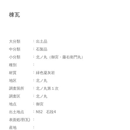
棟瓦
大分類
出土品
中分類
石製品
小分類
北ノ丸（御宮・藤右衛門丸）
種別
材質
緑色凝灰岩
地区
北ノ丸
調査箇所
北ノ丸第１次
調査区
北ノ丸
地点
御宮
出土地点
NS2 石段4
表面処理(瓦)
産地