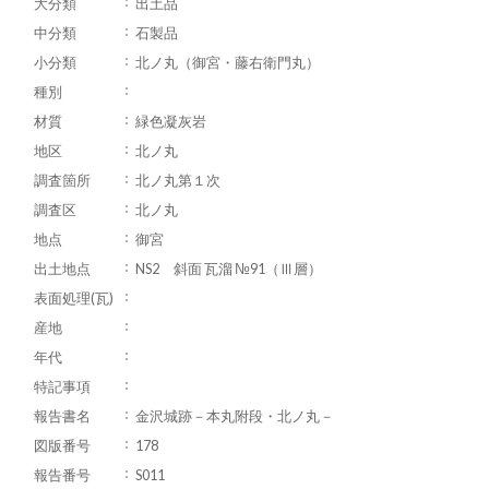
大分類
出土品
中分類
石製品
小分類
北ノ丸（御宮・藤右衛門丸）
種別
材質
緑色凝灰岩
地区
北ノ丸
調査箇所
北ノ丸第１次
調査区
北ノ丸
地点
御宮
出土地点
NS2 斜面 瓦溜 №91（Ⅲ層）
表面処理(瓦)
産地
年代
特記事項
報告書名
金沢城跡－本丸附段・北ノ丸－
図版番号
178
報告番号
S011