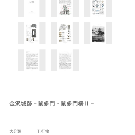
金沢城跡－鼠多門・鼠多門橋Ⅱ－
大分類
刊行物