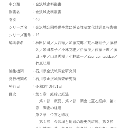
中分類
金沢城史料叢書
副書名
金沢城史料叢書
巻次
40
シリーズ名
金沢城公園整備事業に係る埋蔵文化財調査報告書
シリーズ番号
15
編著者名
柿田祐司／大西顕／加藤克郎／荒木麻理子／藤根
久／米田恭子／小林克也／伊藤茂／佐藤正教／廣
田正史／山形秀樹／小林紘一／Zaur Lomtatidze／
竹原弘展
編集機関
石川県金沢城調査研究所
発行機関名
石川県金沢城調査研究所
発行日
令和3年3月31日
目次
第１章 経緯と経過
第１節 概要、第２節 調査に至る経緯、第３
節 調査の経過
第２章 位置と環境
第１節 金沢城と周辺の歴史的環境、第２節