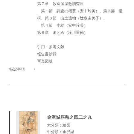
第７章 数寄屋屋敷調査区
第１節 調査の概要（安中玲美）、第２節 遺
構、第３節 出土遺物（辻森由美子）、
第４節 小結（安中玲美）
第８章 まとめ（滝川重徳）
引用・参考文献
報告書抄録
写真図版
特記事項
金沢城座敷之図二之丸
大分類：絵図
中分類：金沢城