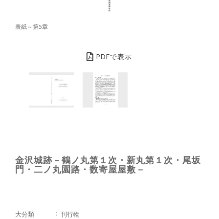
表紙～第5章
PDFで表示
金沢城跡－鶴ノ丸第１次・新丸第１次・尾坂
門・二ノ丸園路・数寄屋屋敷－
大分類
刊行物