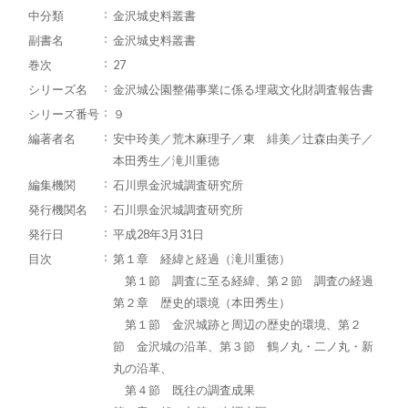
中分類
金沢城史料叢書
副書名
金沢城史料叢書
巻次
27
シリーズ名
金沢城公園整備事業に係る埋蔵文化財調査報告書
シリーズ番号
９
編著者名
安中玲美／荒木麻理子／東 緋美／辻森由美子／
本田秀生／滝川重徳
編集機関
石川県金沢城調査研究所
発行機関名
石川県金沢城調査研究所
発行日
平成28年3月31日
目次
第１章 経緯と経過（滝川重徳）
第１節 調査に至る経緯、第２節 調査の経過
第２章 歴史的環境（本田秀生）
第１節 金沢城跡と周辺の歴史的環境、第２
節 金沢城の沿革、第３節 鶴ノ丸・二ノ丸・新
丸の沿革、
第４節 既往の調査成果