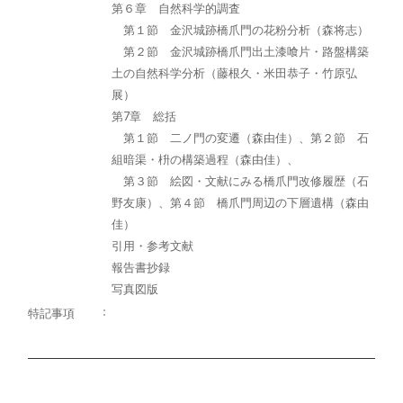
第６章 自然科学的調査
第１節 金沢城跡橋爪門の花粉分析（森将志）
第２節 金沢城跡橋爪門出土漆喰片・路盤構築
土の自然科学分析（藤根久・米田恭子・竹原弘
展）
第7章 総括
第１節 二ノ門の変遷（森由佳）、第２節 石
組暗渠・枡の構築過程（森由佳）、
第３節 絵図・文献にみる橋爪門改修履歴（石
野友康）、第４節 橋爪門周辺の下層遺構（森由
佳）
引用・参考文献
報告書抄録
写真図版
特記事項