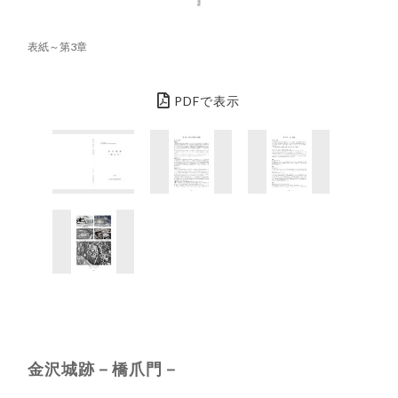
表紙～第3章
PDFで表示
金沢城跡－橋爪門－