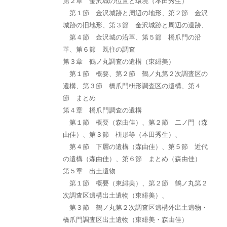
第２章 金沢城の位置と環境（本田秀生）
第１節 金沢城跡と周辺の地形、第２節 金沢
城跡の旧地形、第３節 金沢城跡と周辺の遺跡、
第４節 金沢城の沿革、第５節 橋爪門の沿
革、第６節 既往の調査
第３章 鶴ノ丸調査の遺構（東緋美）
第１節 概要、第２節 鶴ノ丸第２次調査区の
遺構、第３節 橋爪門枡形調査区の遺構、第４
節 まとめ
第４章 橋爪門調査の遺構
第１節 概要（森由佳）、第２節 二ノ門（森
由佳）、第３節 枡形等（本田秀生）、
第４節 下層の遺構（森由佳）、第５節 近代
の遺構（森由佳）、第６節 まとめ（森由佳）
第５章 出土遺物
第１節 概要（東緋美）、第２節 鶴ノ丸第２
次調査区遺構出土遺物（東緋美）、
第３節 鶴ノ丸第２次調査区遺構外出土遺物・
橋爪門調査区出土遺物（東緋美・森由佳）