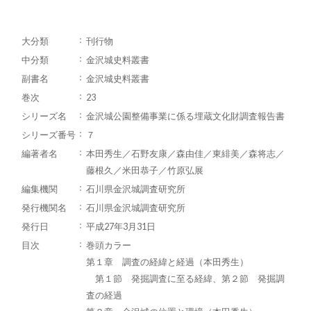
大分類
刊行物
中分類
金沢城史料叢書
副書名
金沢城史料叢書
巻次
23
シリーズ名
金沢城公園整備事業に係る埋蔵文化財調査報告書
シリーズ番号
７
編著者名
本田秀生／石野友康／森由佳／東緋美／森将志／
藤根久／米田恭子／竹原弘展
編集機関
石川県金沢城調査研究所
発行機関名
石川県金沢城調査研究所
発行日
平成27年3月31日
目次
巻頭カラー
第１章 調査の経緯と経過（本田秀生）
第１節 発掘調査に至る経緯、第２節 発掘調
査の経過