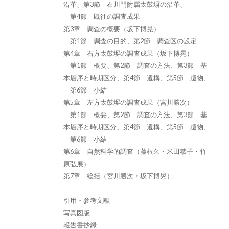
沿革、第3節 石川門附属太鼓塀の沿革、
第4節 既往の調査成果
第3章 調査の概要（坂下博晃）
第1節 調査の目的、第2節 調査区の設定
第4章 右方太鼓塀の調査成果（坂下博晃）
第1節 概要、第2節 調査の方法、第3節 基
本層序と時期区分、第4節 遺構、第5節 遺物、
第6節 小結
第5章 左方太鼓塀の調査成果（宮川勝次）
第1節 概要、第2節 調査の方法、第3節 基
本層序と時期区分、第4節 遺構、第5節 遺物、
第6節 小結
第6章 自然科学的調査（藤根久・米田恭子・竹
原弘展）
第7章 総括（宮川勝次・坂下博晃）
引用・参考文献
写真図版
報告書抄録