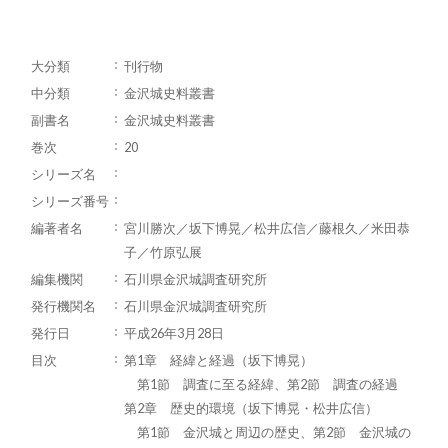
大分類
刊行物
中分類
金沢城史料叢書
副書名
金沢城史料叢書
巻次
20
シリーズ名
シリーズ番号
編著者名
宮川勝次／坂下博晃／松井広信／藤根久／米田恭
子／竹原弘展
編集機関
石川県金沢城調査研究所
発行機関名
石川県金沢城調査研究所
発行日
平成26年3月28日
目次
第1章 経緯と経過（坂下博晃）
第1節 調査に至る経緯、第2節 調査の経過
第2章 歴史的環境（坂下博晃・松井広信）
第1節 金沢城と周辺の歴史、第2節 金沢城の