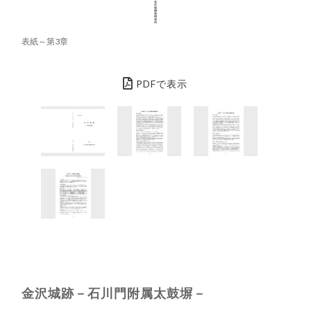
表紙～第3章
PDFで表示
金沢城跡－石川門附属太鼓塀－