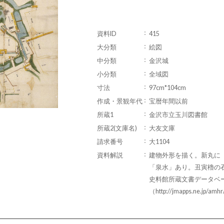
資料ID
415
大分類
絵図
中分類
金沢城
小分類
全域図
寸法
97cm*104cm
作成・景観年代
宝暦年間以前
所蔵1
金沢市立玉川図書館
所蔵2(文庫名)
大友文庫
請求番号
大1104
資料解説
建物外形を描く。新丸に
「泉水」あり。丑寅櫓の
史料館所蔵文書データベ
（http://jmapps.ne.jp/am