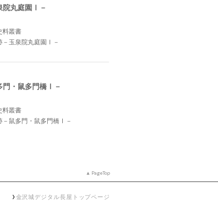
泉院丸庭園Ⅰ－
史料叢書
跡－玉泉院丸庭園Ⅰ－
多門・鼠多門橋Ⅰ－
史料叢書
跡－鼠多門・鼠多門橋Ⅰ－
PageTop
金沢城デジタル長屋トップページ