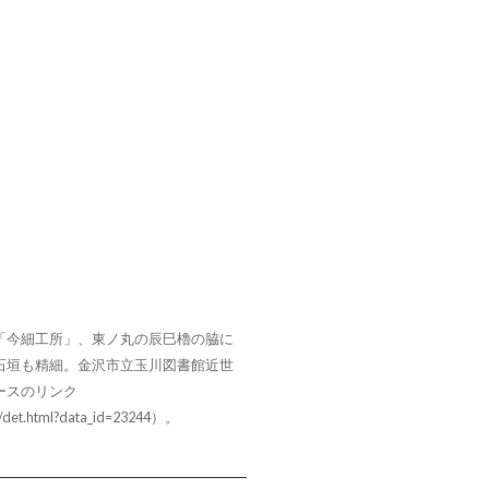
「今細工所」、東ノ丸の辰巳櫓の脇に
石垣も精細。金沢市立玉川図書館近世
ースのリンク
hr/det.html?data_id=23244）。