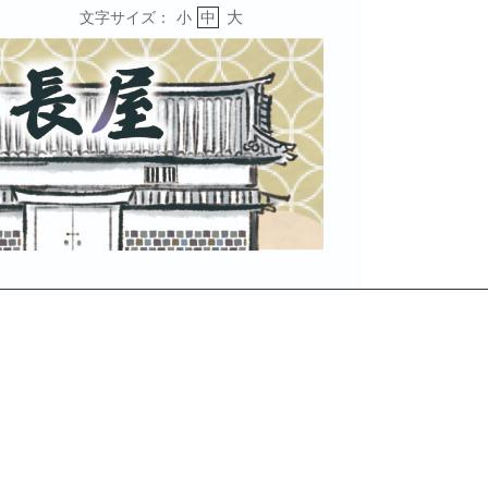
大
文字サイズ：
小
中