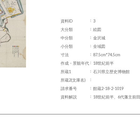
資料ID
3
大分類
絵図
中分類
金沢城
小分類
全域図
寸法
87.5cm*74.5cm
作成・景観年代
18世紀前半
所蔵1
石川県立歴史博物館
所蔵2(文庫名)
請求番号
館蔵2-18-2-1019
資料解説
18世紀前半、6代藩主前