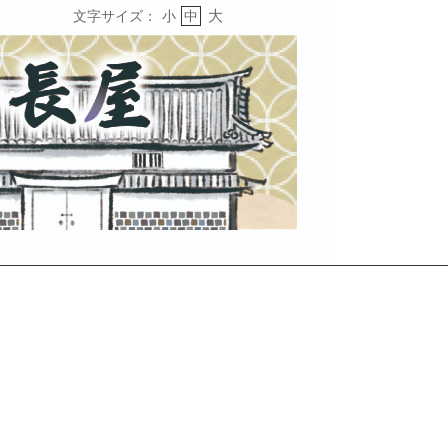
大
文字サイズ：
小
中