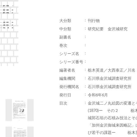
大分類
刊行物
中分類
研究紀要 金沢城研究
副書名
巻次
シリーズ名
シリーズ番号
編著者名
栃木英道／大西泰正／川名
編集機関
石川県金沢城調査研究所
発行機関名
石川県金沢城調査研究所
発行日
令和6年6月
目次
金沢城二ノ丸絵図の変遷とその
(1870)ー その２ 栃
城郭石垣の石積み技法と
「加州金沢御城来因略記」
び若干の課題ー 栃木