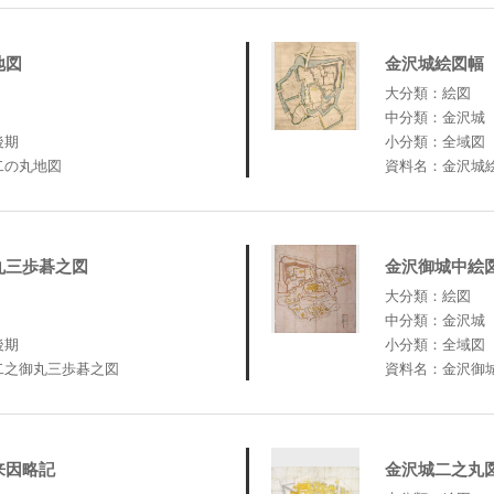
地図
金沢城絵図幅
大分類：絵図
中分類：金沢城
後期
小分類：全域図
二の丸地図
資料名：金沢城
丸三歩碁之図
金沢御城中絵
大分類：絵図
中分類：金沢城
後期
小分類：全域図
二之御丸三歩碁之図
資料名：金沢御
来因略記
金沢城二之丸