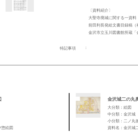
〔資料紹介〕
大聖寺廃城に関する一資
前田利長発給文書目録稿
金沢市立玉川図書館所蔵
特記事項
図
金沢城二の丸
大分類：絵図
中分類：金沢城
小分類：二ノ丸
中惣絵図
資料名：金沢城