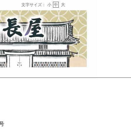
大
文字サイズ：
小
中
号