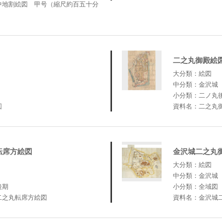
中地割絵図 甲号（縮尺約百五十分
二之丸御殿絵
大分類：絵図
中分類：金沢城
小分類：二ノ丸
図
資料名：二之丸
転席方絵図
金沢城二之丸
大分類：絵図
中分類：金沢城
後期
小分類：全域図
二之丸転席方絵図
資料名：金沢城