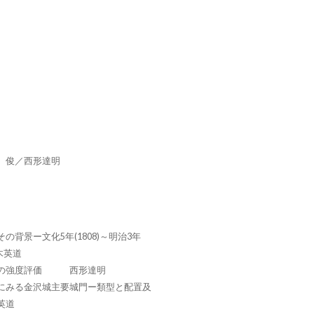
 俊／西形達明
背景ー文化5年(1808)～明治3年
木英道
その強度評価 西形達明
にみる金沢城主要城門ー類型と配置及
英道