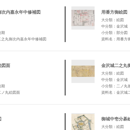
御次内嘉永年中修補図
用番方御絵図
大分類：絵図
中分類：金沢城
後期
小分類：部分図
二之丸御次内嘉永年中修補図
資料名：用番方
絵図面
金沢城二之丸
大分類：絵図
中分類：金沢城
後期
小分類：二ノ丸
二ノ丸絵図面
資料名：金沢城
図
御城中壱分碁
大分類：絵図