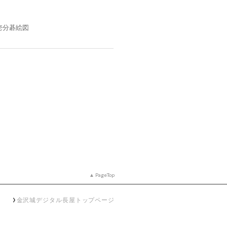
壱分碁絵図
PageTop
金沢城デジタル長屋トップページ