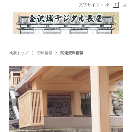
大
文字サイズ：
小
中
検索トップ
資料情報
関連資料情報