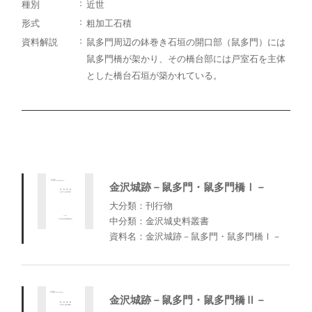
種別
近世
形式
粗加工石積
資料解説
鼠多門周辺の鉢巻き石垣の開口部（鼠多門）には
鼠多門橋が架かり、その橋台部には戸室石を主体
とした橋台石垣が築かれている。
金沢城跡－鼠多門・鼠多門橋Ⅰ－
大分類：刊行物
中分類：金沢城史料叢書
資料名：金沢城跡－鼠多門・鼠多門橋Ⅰ－
金沢城跡－鼠多門・鼠多門橋Ⅱ－