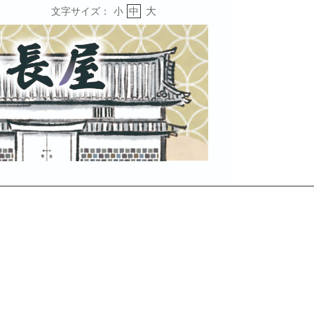
大
文字サイズ：
小
中