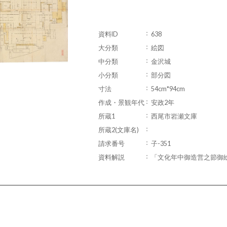
資料ID
638
大分類
絵図
中分類
金沢城
小分類
部分図
寸法
54cm*94cm
作成・景観年代
安政2年
所蔵1
西尾市岩瀬文庫
所蔵2(文庫名)
請求番号
子-351
資料解説
「文化年中御造営之節御