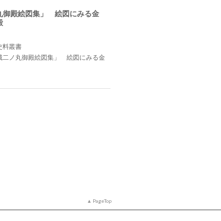
丸御殿絵図集」 絵図にみる金
殿
史料叢書
城二ノ丸御殿絵図集」 絵図にみる金
PageTop