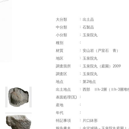
大分類
出土品
中分類
石製品
小分類
玉泉院丸
種別
材質
安山岩（戸室石 青）
地区
玉泉院丸
調査箇所
玉泉院丸（庭園）2009
調査区
玉泉院丸
地点
第2地点
出土地点
西部 Ⅱh-2層（Ⅱh-3層
表面処理(瓦)
産地
年代
特記事項
片口鉢形
報告書名
金沢城跡－玉泉院丸庭園Ⅰ