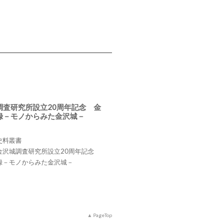
調査研究所設立20周年記念 金
録－モノからみた金沢城－
史料叢書
金沢城調査研究所設立20周年記念
録－モノからみた金沢城－
PageTop