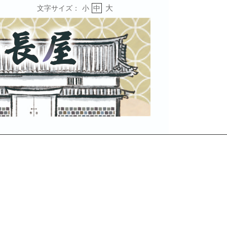
大
文字サイズ：
小
中