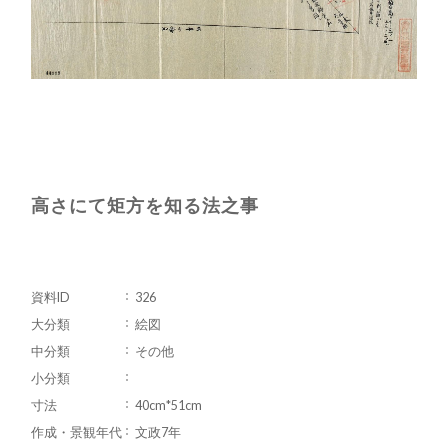
高さにて矩方を知る法之事
資料ID
326
大分類
絵図
中分類
その他
小分類
寸法
40cm*51cm
作成・景観年代
文政7年