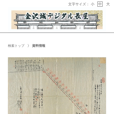
大
文字サイズ：
小
中
検索トップ
資料情報