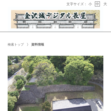
大
文字サイズ：
小
中
検索トップ
資料情報