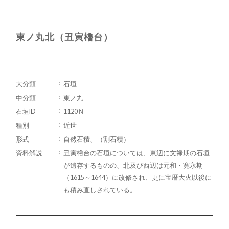
東ノ丸北（丑寅櫓台）
大分類
石垣
中分類
東ノ丸
石垣ID
1120Ｎ
種別
近世
形式
自然石積、（割石積）
資料解説
丑寅櫓台の石垣については、東辺に文禄期の石垣
が遺存するものの、北及び西辺は元和・寛永期
（1615～1644）に改修され、更に宝暦大火以後に
も積み直しされている。