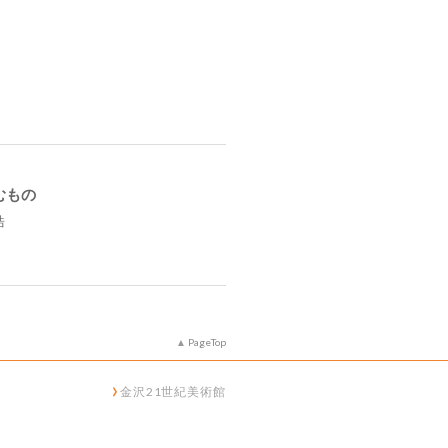
むもの
浩
PageTop
金沢21世紀美術館