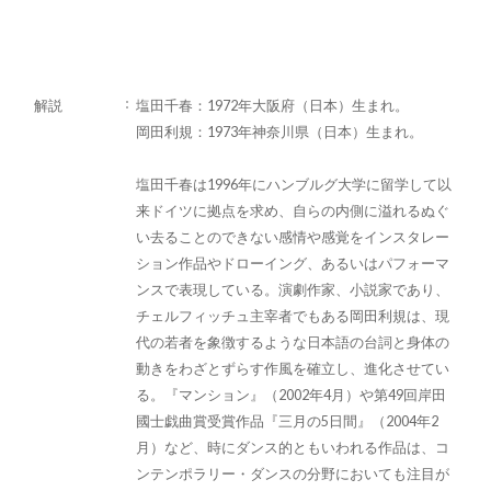
解説
塩田千春：1972年大阪府（日本）生まれ。
岡田利規：1973年神奈川県（日本）生まれ。
塩田千春は1996年にハンブルグ大学に留学して以
来ドイツに拠点を求め、自らの内側に溢れるぬぐ
い去ることのできない感情や感覚をインスタレー
ション作品やドローイング、あるいはパフォーマ
ンスで表現している。演劇作家、小説家であり、
チェルフィッチュ主宰者でもある岡田利規は、現
代の若者を象徴するような日本語の台詞と身体の
動きをわざとずらす作風を確立し、進化させてい
る。『マンション』（2002年4月）や第49回岸田
國士戯曲賞受賞作品『三月の5日間』（2004年2
月）など、時にダンス的ともいわれる作品は、コ
ンテンポラリー・ダンスの分野においても注目が