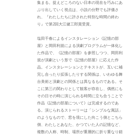
集まる。捉えどころのない日本の現在を巧みにあ
ぶり出していく視点は、小説の分野でも評価さ
れ、『わたしたちに許された特別な時間の終わ
り』で第2回大江健三郎賞受賞。
塩田千春によるインスタレーション《記憶の部
屋》と岡田利規による演劇プログラムが一体化し
た作品で、《記憶の部屋》を参照しつつ、岡田利
規が演劇という形で《記憶の部屋》に応えた作
品。インスタレーションとテキストが、互いに補
完し合ったり拡張したりする関係は、いわゆる舞
台美術と演劇との関係とは異なるものである。そ
こに第三の関わりとして観客が存在し、偶然にも
その日その時に演じられる時間に立ち合うことで
作品《記憶の部屋について》は完成するのであ
る。演じられるストーリーは「シンプルな寓話」
のようなもので、窓を境にした向こう側とこちら
側、わたしとあなた、かつていた人の記憶など、
複数の人称、時制、場所が重層的に折り重なり錯