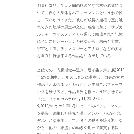
創造行為ひいては人間の根源的な欲求や感覚につ
いて、自らの身体をパフォーマンスという形で投
じ、問いかけてきた。彼らが成長の過程で直に触
れてきた地域の風土や文化、感性に加え、サブカ
ルチャーやマスメディアを通して醸成された記憶
にインスピレーションを得ながら、未来と太古、
宇宙と土着、テクノロジーとアナログなどの要素
を自在に行き来する作品を生み出している。
当館での「内臓感覚―遠クテ近イ生ノ声」展(2013
年)の会期中、オル太は金沢に滞在し、自身の立体
作品《オルガネラ》を設置した中庭でパフォーマ
ンスを繰り広げ、作品世界を徐々に変容させてい
った。《オルガネラ(May 11, 2013 / June
9,2013/August 4, 2013)》は、そのパフォーマンス
を撮影・編集した映像作品。メンバー7人がそれ
ぞれ小さな細胞として、各々の動きを繰り返しな
がら、他の「細胞」の動きや周囲で鑑賞する観