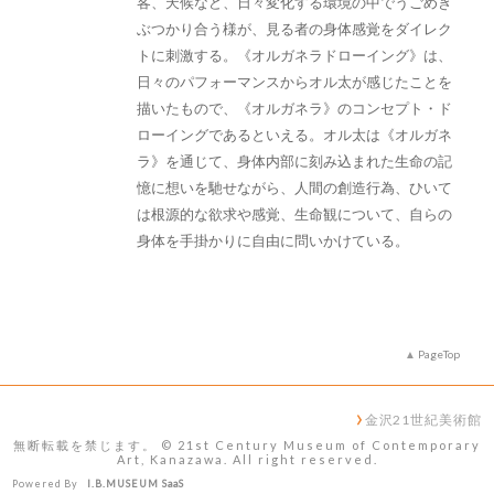
客、天候など、日々変化する環境の中でうごめき
ぶつかり合う様が、見る者の身体感覚をダイレク
トに刺激する。《オルガネラドローイング》は、
日々のパフォーマンスからオル太が感じたことを
描いたもので、《オルガネラ》のコンセプト・ド
ローイングであるといえる。オル太は《オルガネ
ラ》を通じて、身体内部に刻み込まれた生命の記
憶に想いを馳せながら、人間の創造行為、ひいて
は根源的な欲求や感覚、生命観について、自らの
身体を手掛かりに自由に問いかけている。
PageTop
金沢21世紀美術館
無断転載を禁じます。 © 21st Century Museum of Contemporary
Art, Kanazawa. All right reserved.
Powered By
I.B.MUSEUM SaaS