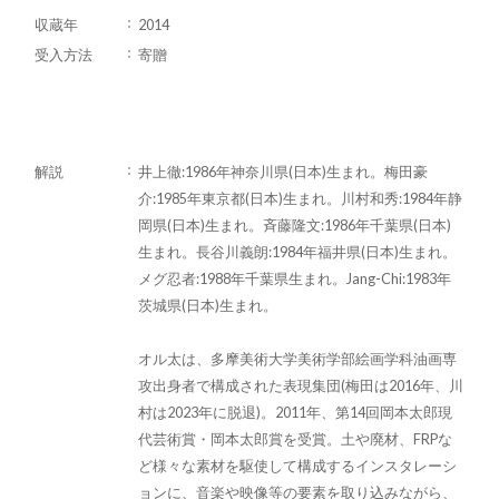
収蔵年
2014
受入方法
寄贈
解説
井上徹:1986年神奈川県(日本)生まれ。梅田豪
介:1985年東京都(日本)生まれ。川村和秀:1984年静
岡県(日本)生まれ。斉藤隆文:1986年千葉県(日本)
生まれ。長谷川義朗:1984年福井県(日本)生まれ。
メグ忍者:1988年千葉県生まれ。Jang-Chi:1983年
茨城県(日本)生まれ。
オル太は、多摩美術大学美術学部絵画学科油画専
攻出身者で構成された表現集団(梅田は2016年、川
村は2023年に脱退)。2011年、第14回岡本太郎現
代芸術賞・岡本太郎賞を受賞。土や廃材、FRPな
ど様々な素材を駆使して構成するインスタレーシ
ョンに、音楽や映像等の要素を取り込みながら、