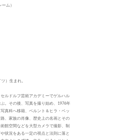
（フレーム）
イツ）生まれ。
ッセルドルフ芸術アカデミーでゲルハル
ぶ。その後、写真を撮り始め、1976年
た写真科へ移籍、ベルント＆ヒラ・ベッ
街路、家族の肖像、歴史上の名画とその
美術館空間などを大型カメラで撮影、制
所や状況をある一定の視点と法則に落と