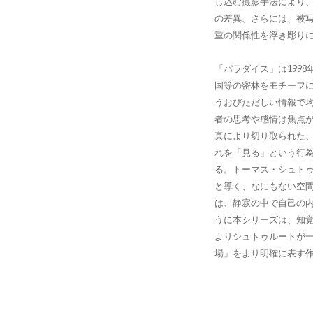
し込む撮影手法により
の差異、さらには、被
重の関係性を浮き彫り
「パラダイス」は199
国等の密林をモチーフ
うおびただしい情報で
者の思考や感情は焦点
真により切り取られた
れを「見る」という行
る。トーマス・シュト
と導く、なにもない空
は、静寂の中で自己の
うに本シリーズは、知
よりシュトゥルートが
場」をより明確に表す