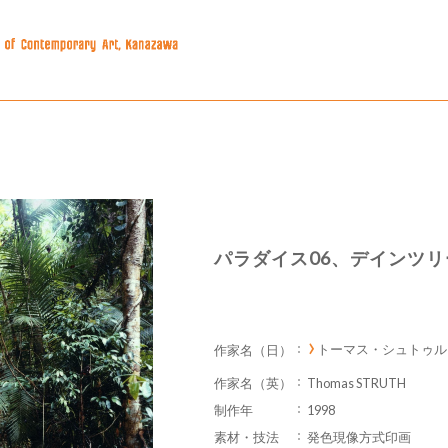
パラダイス06、デインツリー
トーマス・シュトゥル
作家名（日）
作家名（英）
Thomas STRUTH
制作年
1998
素材・技法
発色現像方式印画