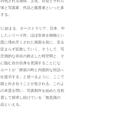
、内包される感情、文化、社会とそれら
写体と写真家、作品と鑑賞者といった多
にする。
8年に始まる、オーストラリア、日本、中
にしたシリーズ作。ほぼ全体を植物とい
均質に埋め尽くされた画面を前に、見る
が定まらず拡散していく。そうして、写
、圧倒的な存在の静止した時空間と、そ
為に臨む自分自身を意識することにな
ゥルートが「静寂の時と内面的な対話へ
間を提示する」と述べるように、ここで
内面と向き合うことが促される。このよ
覚の本質を問い、写真制作を始めた当初
一貫して探求し続けている「無意識の
作品といえる。