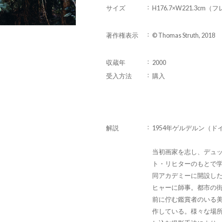
サイズ
H176.7×W221.3cm
著作権表示
© Thomas Struth, 2018
収蔵年
2000
受入方法
購入
解説
1954年ゲルデルン（ド
当初画家を志し、デュ
ト・リヒターのもとで学
同アカデミーに開設し
ヒャーに師事。都市の
前に佇む鑑賞者のいる
作している。様々な場