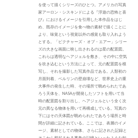
を使って描くシリーズのひとつ。アメリカの写真
家アーロン・シスキンドによる『浮遊の恐怖と喜
び』におけるイメージを引用した本作品をはじ
め、既存のイメージを食べ物の素材で描くことに
より、味覚という視覚以外の感覚も取り入れよう
とする。「ピクチャーズ・ オブ・エアー」シリー
ズの大きな画面に映し出されるのは星の配置図。
これらは透明なヘアジェルを敷き、 その中に空気
を吹き込むという方法によって、元の配置図を模
写し、それを撮影した写真作品である。人類初の
月面到着、ベルリンの壁崩壊など、世界史上の重
大事件の発生した時、その場所で眺められたであ
ろう天体を、NASAが開発したソフトを用いて当
時の配置図を割り出し、ヘアジェルという全く次
元の異なる物体を用いて再構成している。写真の
下にはその天体図が眺められたであろう場所と時
間が詳細に記されている。ここでは、表層のイメ
ージ、素材としての物体、 さらに記された記録と
そこから想起される事象の記憶といったような知