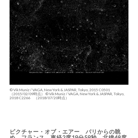
© Vik Muniz / VAGA, New York & JASPAR, Tokyo, 2015 C0501
（2015/02/09時点） © Vik Muniz / VAGA, New York & JASPAR, Tokyo,
2018 C2266 （2018/07/20時点）
ピクチャー・オブ・エアー パリからの眺
め、フランス 東経2度19分59秒、北緯48度