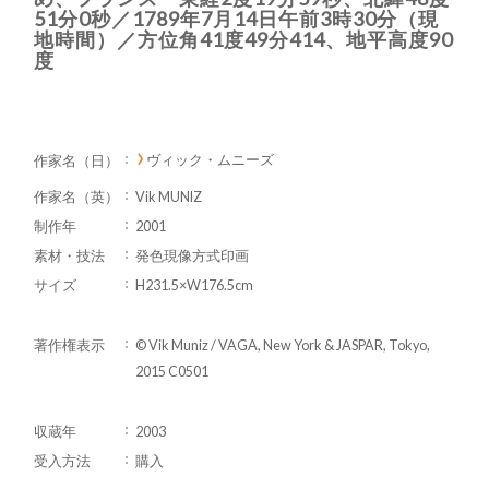
51分0秒／1789年7月14日午前3時30分（現
地時間）／方位角41度49分414、地平高度90
度
ヴィック・ムニーズ
作家名（日）
作家名（英）
Vik MUNIZ
制作年
2001
素材・技法
発色現像方式印画
サイズ
H231.5×W176.5cm
著作権表示
© Vik Muniz / VAGA, New York & JASPAR, Tokyo,
2015 C0501
収蔵年
2003
受入方法
購入