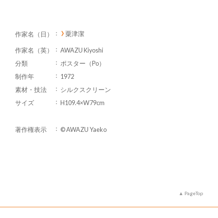
粟津潔
作家名（日）
作家名（英）
AWAZU Kiyoshi
分類
ポスター（Po）
制作年
1972
素材・技法
シルクスクリーン
サイズ
H109.4×W79cm
著作権表示
© AWAZU Yaeko
PageTop