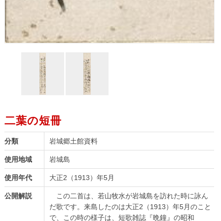
二葉の短冊
分類
岩城郷土館資料
使用地域
岩城島
使用年代
大正2（1913）年5月
公開解説
この二首は、若山牧水が岩城島を訪れた時に詠ん
だ歌です。来島したのは大正2（1913）年5月のこと
で、この時の様子は、短歌雑誌『晩鐘』の昭和