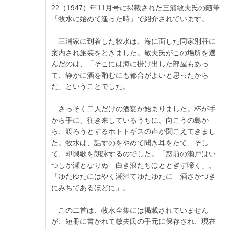
22（1947）年11月号に掲載された三浦敏夫氏の随筆
「牧水に始めて逢った時」で紹介されています。
三浦家に到着した牧水は、海に面した同家別荘に
案内され旅装をときました。敏夫氏がこの場所を選
んだのは、「そこには海に掛け出した部屋もあっ
て、静かに酒を酌むにも都合がよいと思ったから
だ」ということでした。
さっそく二人だけの酒宴が始まりました。杯が手
から手に、往き来しているうちに、向こうの島か
ら、渡ろうとするホトトギスの声が聞こえてきまし
た。牧水は、話すのをやめて聞き耳をたて、そし
て、即興歌を朗詠するのでした。「窓前の瀬戸はい
つしか瀬となりぬ 白き浪たちほととぎす啼く」。
「ゆたゆたにはやく潮満てゆたゆたに 酒さかづき
にみちてあるほどに」。
この二首は、牧水全集には掲載されていません
が、短冊に書かれて敏夫氏の手元に保存され、現在