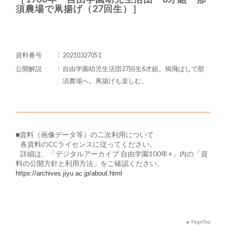
須農場で凧揚げ（27回生）］
資料番号
20210327051
公開解説
自由学園幼児生活団27回生6才組。鳩飛ばしで那
須農場へ。凧揚げも楽しむ。
■資料（画像データ等）の二次利用について
​ 各資料のCCライセンスに従ってください。
詳細は、「デジタルアーカイブ 自由学園100年+」内の「資
料の公開方針と利用方法」をご確認ください。
https://archives.jiyu.ac.jp/about.html
PageTop