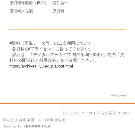
原資料作製者（機関）
羽仁吉一
原資料／複製
原資料
■資料（画像データ等）の二次利用について
​ 各資料のCCライセンスに従ってください。
詳細は、「デジタルアーカイブ 自由学園100年+」内の「資
料の公開方針と利用方法」をご確認ください。
https://archives.jiyu.ac.jp/about.html
PageTop
デジタルアーカイブ 自由学園100年＋
学校法人自由学園 自由学園資料室
Powered By
I.B.MUSEUM SaaS