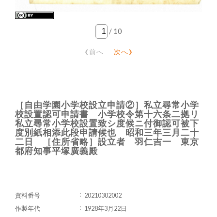
/
10
‹
›
前へ
次へ
［自由学園小学校設立申請②］私立尋常小学
校設置認可申請書 小学校令第十六条二拠リ
私立尋常小学校設置致シ度候ニ付御認可被下
度別紙相添此段申請候也 昭和三年三月二十
二日 ［住所省略］設立者 羽仁吉一 東京
都府知事平塚廣義殿
資料番号
20210302002
作製年代
1928年3月22日