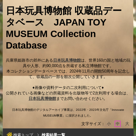
日本玩具博物館 収蔵品デー
タベース JAPAN TOY
MUSEUM Collection
Database
兵庫県姫路市の郊外にある
日本玩具博物館
は、世界160の国と地域の玩
具や人形、約90,000点を所蔵する私立博物館です。
本コレクションデータベースでは、2024年11月の開館50周年を記念し
て、収蔵品の一部を順次公開していきます。
♦画像や資料データの二次利用について♦
公開されている画像などの所蔵資料を出版物等で2次利用する場合は、
日本玩具博物館
までお問い合わせください。
日本玩具博物館のデジタルアーカイブ事業は、2022年・2023年文化庁「Innovate
MUSEUM事業」に採択されました。
大
文字サイズ：
小
中
検索トップ
検索結果一覧