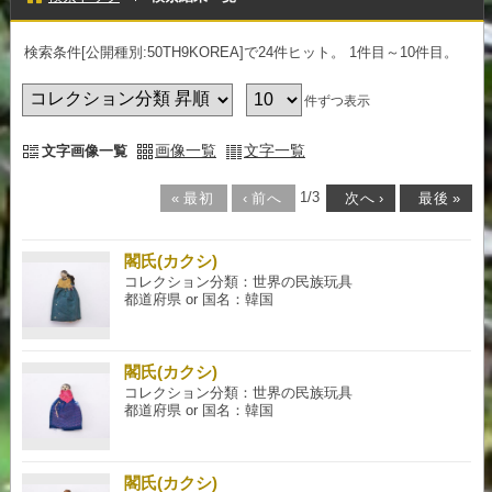
検索条件[公開種別:50TH9KOREA]で24件ヒット
。 1件目～10件目
。
件ずつ表示
画像一覧
文字一覧
文字画像一覧
1
/
3
«
最初
‹
前へ
次へ
›
最後
»
閣氏(カクシ)
コレクション分類：世界の民族玩具
都道府県 or 国名：韓国
閣氏(カクシ)
コレクション分類：世界の民族玩具
都道府県 or 国名：韓国
閣氏(カクシ)