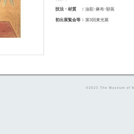
技法・材質
油彩･麻布･額装
初出展覧会等
第3回東光展
©2023 The Museum of Mo