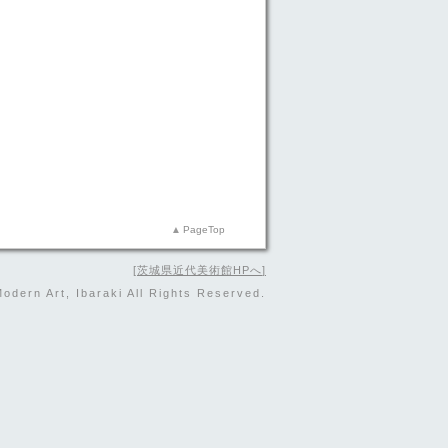
PageTop
茨城県近代美術館HPへ
dern Art, Ibaraki All Rights Reserved.