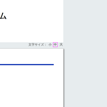
大
文字サイズ：
小
中