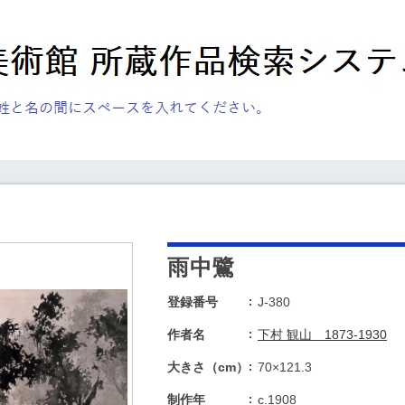
雨中鷺
登録番号
J-380
作者名
下村 観山 1873-1930
大きさ（cm）
70×121.3
制作年
c.1908