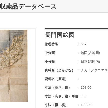
 収蔵品データベース
長門国絵図
管理番号
607
中分類
地図(古地図)
小分類
日本製(国内)
資料名（よみがな）
ナガトノクニエズ
資料名（原題）
寸法（高さ、縦）
108.00
寸法（高さ、縦）単位
cm
寸法（幅、横）
108.80