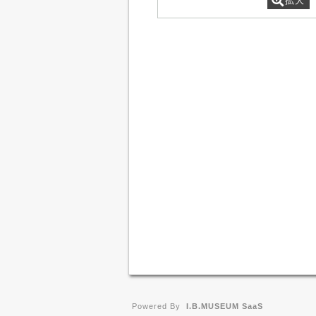
拡大
Powered By
I.B.MUSEUM SaaS