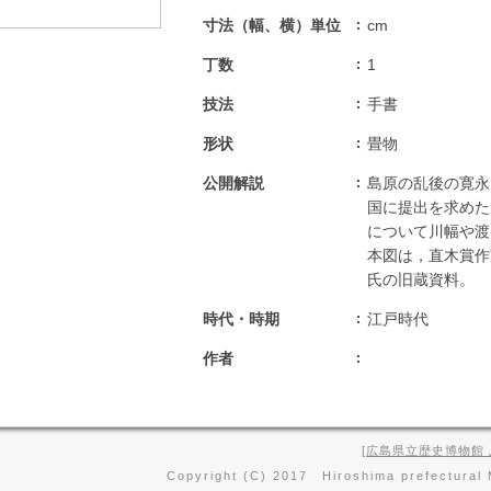
寸法（幅、横）単位
cm
丁数
1
技法
手書
形状
畳物
公開解説
島原の乱後の寛永
国に提出を求めた
について川幅や渡
本図は，直木賞作
氏の旧蔵資料。
時代・時期
江戸時代
作者
広島県立歴史博物館
Copyright (C) 2017 Hiroshima prefectural 