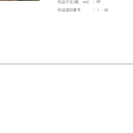
作品寸法 (横、cm)
99
作品識別番号
Ⅰ－26