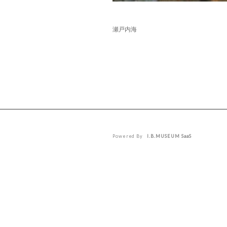
瀬戸内海
Powered By
I.B.MUSEUM SaaS