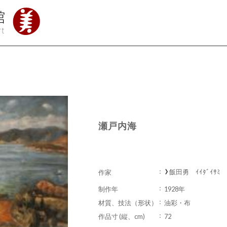
瀬戸内海
飯田勇 ｲｲﾀﾞｲｻﾐ
作家
制作年
1928年
材質、技法（形状）
油彩・布
作品寸 (縦、cm)
72