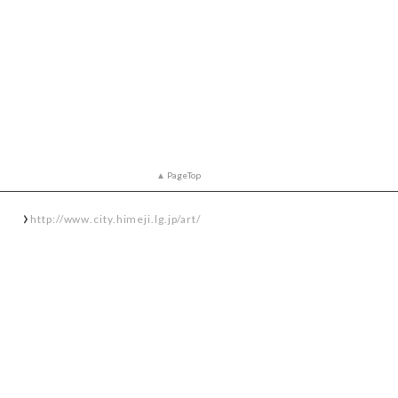
PageTop
http://www.city.himeji.lg.jp/art/