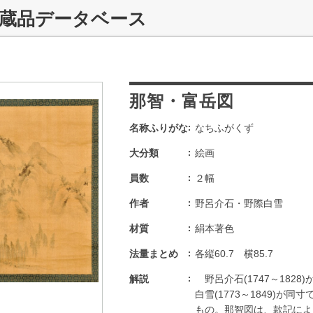
収蔵品データベース
那智・富岳図
名称ふりがな
なちふがくず
大分類
絵画
員数
２幅
作者
野呂介石・野際白雪
材質
絹本著色
法量まとめ
各縦60.7 横85.7
解説
野呂介石(1747～182
白雪(1773～1849)が
もの。那智図は、款記によると