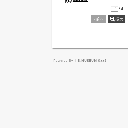
/
4
‹
前へ
拡大
Powered By
I.B.MUSEUM SaaS