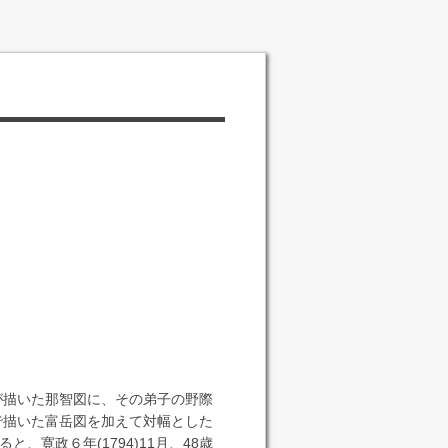
8)が描いた那智図に、その弟子の野際
同寸で描いた富岳図を加えて対幅とした
、寛政６年(1794)11月、48歳