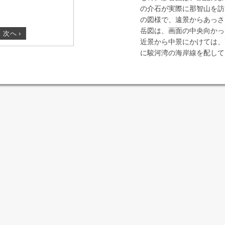
の介石が実際に那智山を訪
の図様で、遠景からあっさ
岳図は、画面の中央向かっ
次へ
›
近景から中景にかけては、
に駿河湾の海岸線を配して