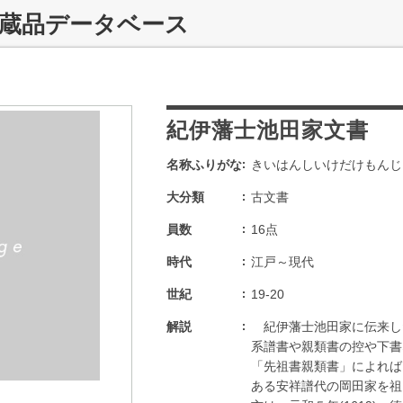
収蔵品データベース
紀伊藩士池田家文書
名称ふりがな
きいはんしいけだけもんじ
大分類
古文書
員数
16点
時代
江戸～現代
世紀
19-20
解説
紀伊藩士池田家に伝来し
系譜書や親類書の控や下書な
「先祖書親類書」によれば
ある安祥譜代の岡田家を祖