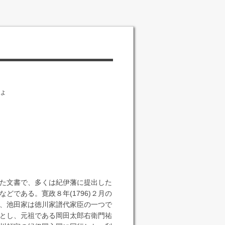
ょ
た文書で、多くは紀伊藩に提出した
どである。寛政８年(1796)２月の
、池田家は徳川家譜代家臣の一つで
とし、元祖である岡田太郎右衛門祐