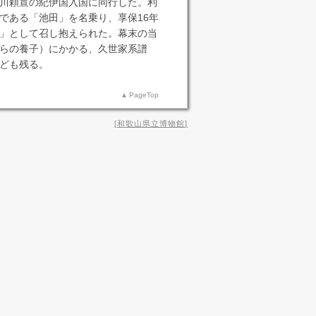
、徳川頼宣の紀伊国入国に同行した。利
である「池田」を名乗り、享保16年
手代」として召し抱えられた。幕末の当
らの養子）にかかる、久世家系譜
ども残る。
PageTop
和歌山県立博物館