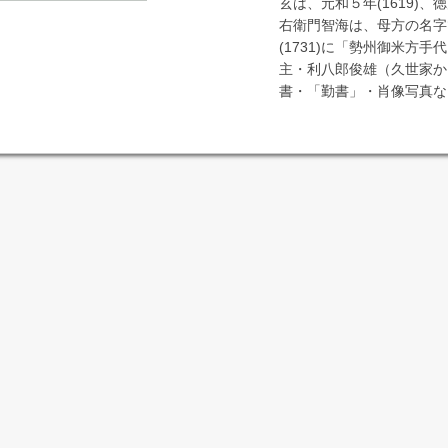
玄は、元和５年(1619)
右衛門智海は、母方の名字
(1731)に「勢州御米方
主・利八郎俊雄（久世家か
書・「勤書」・肖像写真な