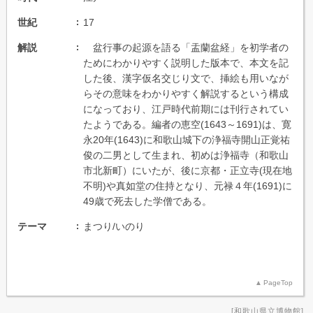
世紀
17
解説
盆行事の起源を語る「盂蘭盆経」を初学者の
ためにわかりやすく説明した版本で、本文を記
した後、漢字仮名交じり文で、挿絵も用いなが
らその意味をわかりやすく解説するという構成
になっており、江戸時代前期には刊行されてい
たようである。編者の恵空(1643～1691)は、寛
永20年(1643)に和歌山城下の浄福寺開山正覚祐
俊の二男として生まれ、初めは浄福寺（和歌山
市北新町）にいたが、後に京都・正立寺(現在地
不明)や真如堂の住持となり、元禄４年(1691)に
49歳で死去した学僧である。
テーマ
まつり/いのり
PageTop
和歌山県立博物館