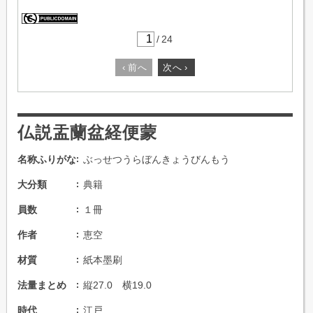
/
24
‹
前へ
次へ
›
仏説盂蘭盆経便蒙
名称ふりがな
ぶっせつうらぼんきょうびんもう
大分類
典籍
員数
１冊
作者
恵空
材質
紙本墨刷
法量まとめ
縦27.0 横19.0
時代
江戸