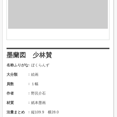
墨蘭図 少林賛
名称ふりがな
ぼくらんず
大分類
絵画
員数
１幅
作者
野呂介石
材質
紙本墨画
法量まとめ
縦109.9 横28.0